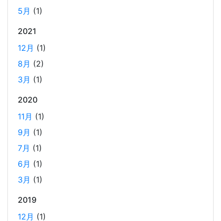
5月
(1)
ビジネスワークに便利なSLACKのリマインド設定
2025-03-21
2021
今回は、ビジネスワークに役立つSlackのリマインダー設定
12月
(1)
についてご紹介します。 Slackでは、業務で決めたことや会
8月
(2)
議の開始前にリマインダーを設定しておくと、とても便利
3月
(1)
です。 忙しいと、いくらスケジュールを頭に入れていて
も、仕事に没頭してしまい、他の業務や会議の開始時間を
2020
過ぎてしまうことがあります。そんな経験がある方には、
11月
(1)
この機能が非常に役立つと思います。
9月
(1)
7月
(1)
Laravelを使って簡単にReactを開発できる環境を作
6月
(1)
成する
2025-03-18
3月
(1)
Laravelを使って簡単にReactの開発環境を構築する。 以前
2019
はPython（Django）＋React（TypeScript）で挫折した
12月
(1)
が、今回は得意なPHP（Laravel）をバックエンドにするこ