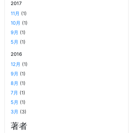
2017
AWS OpenSearch を、マネージドクラスターから
サーバーレスに移行した時のコスト削減効果
11月
(1)
2025-01-21
10月
(1)
当社では、2024年12月に、サービスの検索エンジンを
9月
(1)
OpenSearch のマネージドクラスターからサーバーレスに
変更しました。 主に実費のコストダウンとマネジメントコ
5月
(1)
ストの低減を期待して変更しての実施となります。 実際の
2016
コスト変動のグラフと、変更しての所感を記載しました。
12月
(1)
9月
(1)
2024年末の LangChain チュートリアル
8月
(1)
2024-12-15
7月
(1)
LangChainの利用方法に関するチュートリアルです。2024
年12月の技術勉強会の内容を基に、LangChainの基本的な
5月
(1)
使い方や環境構築手順、シンプルなLLMの使用方法、APIサ
3月
(3)
ーバーの構築方法などを解説しています。また、Wikipedia
著者
から取得したデータを用いたRAGとメモリーセーバーの実