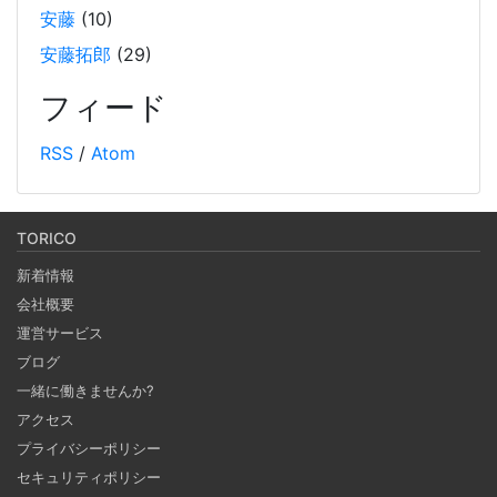
装例も紹介しています。
安藤
(10)
安藤拓郎
(29)
Weaviate をローカルDockerで起動して、手軽に
RAG するチュートリアル
フィード
2024-10-12
RSS
/
Atom
オープンソースのベクトルデータベースである Weaviate を
Docker で起動しデータを投入し、そのデータを使って
RAG (検索拡張生成) を行うチュートリアルです。(社内勉強
TORICO
会カリキュラム） 自分の PC 上で RAG のシステムを構築し
新着情報
ます。
会社概要
運営サービス
Notionを本の管理に使ってみる
ブログ
2024-09-30
一緒に働きませんか?
ブラウザがあればどこでもつかえるNotion。 テンプレート
アクセス
で何でもできるNotionで購入した本、これから発売する本
プライバシーポリシー
の管理をしてみる。 Notion APIを使えば自作アプリとの連
セキュリティポリシー