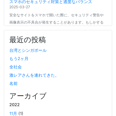
スマホのセキュリティ対策と適度なバランス
2025-03-27
安全なサイトをスマホで開いた際に、セキュリティ警告や
画像表示の不具合が発生することがあります。もしかする
と、スマホの過度なセキュリティ対策が他のアプリの動作
に影響を与えているかもしれません。今回は、セキュリテ
最近の投稿
ィ対策とその影響について簡単にご紹介します。
台湾とシンガポール
もう2ヶ月
Coima + Rosetta 2 で、Apple Silicon 上で x86_64
の Docker イメージをビルドする (Docker desktop
全社会
やめる)
激レアさんを連れてきた。
2025-03-24
名前
Docker Desktop を使わずに、Mac で x86 の Docker イメ
ージのビルドをする手順を書いています。Colima と
アーカイブ
Rosetta2 を使って、クロスアーキテクチャーでビルドする
2022
方法です。Lima, QEmu, nerdctl の実例も記載しています。
11月
(1)