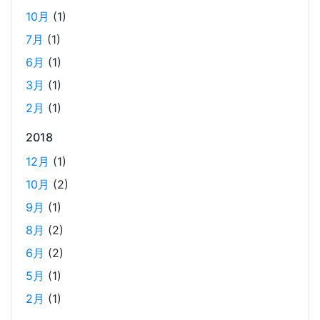
とで、Reactの学習に集中できる環境を整える。 また、低
10月
(1)
コストで構築し、トラブル時の原因特定を容易にすること
7月
(1)
を目的としています。
6月
(1)
3月
(1)
ホーリンラブブックスのリニューアルした時の話
2月
(1)
2025-03-17
2018
弊社が運営しているECショップにBL専門サイトのホーリン
ラブブックスがあります。
12月
(1)
10月
(2)
2024年のTORICOの社内勉強会の内容
9月
(1)
2025-02-17
8月
(2)
TORICOでは、毎月1回のペースで開発者による技術勉強会
6月
(2)
を行っています。 2024年に開催した技術勉強会の内容を紹
5月
(1)
介します。
2月
(1)