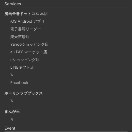
携も可能に！？
Services
漫画全巻ドットコム
本店
重複コンテンツは味方ではない
iOS Android アプリ
2024-09-25
電子書籍リーダー
検索エンジンの上位にサイト情報が表示されるということ
楽天市場店
Yahooショッピング店
は多くの人に見てもらえる最高の宣伝です。SEO評価を下
au PAY マーケット店
げてしまう重複コンテンツを軽減することも重要な課題の
dショッピング店
一つだといえます。
LINEギフト店
𝕏
Microsoftの法人向けプランを導入した
Facebook
2024-09-20
ホーリンラブブックス
2025年上半期は個人アカウントからMicrosoft法人アカウン
𝕏
トの個人アカウントに切り替えました。
まんが王
𝕏
Django Channels で Websocket を扱い、ホワイト
Event
ボードみたいなのを作るチュートリアル