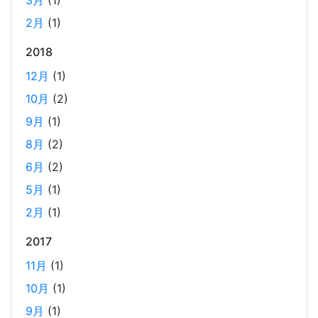
3月
(1)
ホーリンラブブックスのリニューアルした時の話
2月
(1)
2025-03-17
2018
弊社が運営しているECショップにBL専門サイトのホーリン
ラブブックスがあります。
12月
(1)
10月
(2)
2024年のTORICOの社内勉強会の内容
9月
(1)
2025-02-17
8月
(2)
TORICOでは、毎月1回のペースで開発者による技術勉強会
6月
(2)
を行っています。 2024年に開催した技術勉強会の内容を紹
5月
(1)
介します。
2月
(1)
2017
AWS OpenSearch を、マネージドクラスターから
サーバーレスに移行した時のコスト削減効果
11月
(1)
2025-01-21
10月
(1)
当社では、2024年12月に、サービスの検索エンジンを
9月
(1)
OpenSearch のマネージドクラスターからサーバーレスに