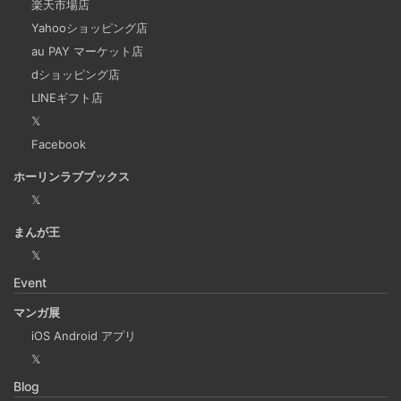
検索エンジンの上位にサイト情報が表示されるということ
楽天市場店
Yahooショッピング店
は多くの人に見てもらえる最高の宣伝です。SEO評価を下
au PAY マーケット店
げてしまう重複コンテンツを軽減することも重要な課題の
dショッピング店
一つだといえます。
LINEギフト店
𝕏
Microsoftの法人向けプランを導入した
Facebook
2024-09-20
ホーリンラブブックス
2025年上半期は個人アカウントからMicrosoft法人アカウン
𝕏
トの個人アカウントに切り替えました。
まんが王
𝕏
Django Channels で Websocket を扱い、ホワイト
Event
ボードみたいなのを作るチュートリアル
2024-09-17
マンガ展
Django Channels の機能を使って、簡易的な複数人お絵か
iOS Android アプリ
きアプリを作るチュートリアルです。(社内勉強会カリキュ
𝕏
ラム） 他のクライアントの操作を、WebSocket を使って
Blog