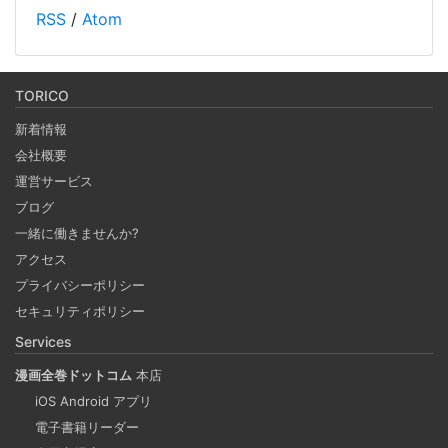
RSS
/
Atom
オープンソースのベクトルデータベースである Weaviate を
Docker で起動しデータを投入し、そのデータを使って
RAG (検索拡張生成) を行うチュートリアルです。(社内勉強
TORICO
会カリキュラム） 自分の PC 上で RAG のシステムを構築し
新着情報
ます。
会社概要
運営サービス
Notionを本の管理に使ってみる
ブログ
2024-09-30
一緒に働きませんか?
ブラウザがあればどこでもつかえるNotion。 テンプレート
アクセス
で何でもできるNotionで購入した本、これから発売する本
プライバシーポリシー
の管理をしてみる。 Notion APIを使えば自作アプリとの連
セキュリティポリシー
携も可能に！？
Services
漫画全巻ドットコム
本店
重複コンテンツは味方ではない
iOS Android アプリ
2024-09-25
電子書籍リーダー