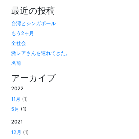
に影響を与えているかもしれません。今回は、セキュリテ
最近の投稿
ィ対策とその影響について簡単にご紹介します。
台湾とシンガポール
もう2ヶ月
Coima + Rosetta 2 で、Apple Silicon 上で x86_64
の Docker イメージをビルドする (Docker desktop
全社会
やめる)
激レアさんを連れてきた。
2025-03-24
名前
Docker Desktop を使わずに、Mac で x86 の Docker イメ
ージのビルドをする手順を書いています。Colima と
アーカイブ
Rosetta2 を使って、クロスアーキテクチャーでビルドする
2022
方法です。Lima, QEmu, nerdctl の実例も記載しています。
11月
(1)
5月
(1)
ビジネスワークに便利なSLACKのリマインド設定
2025-03-21
2021
今回は、ビジネスワークに役立つSlackのリマインダー設定
12月
(1)
についてご紹介します。 Slackでは、業務で決めたことや会