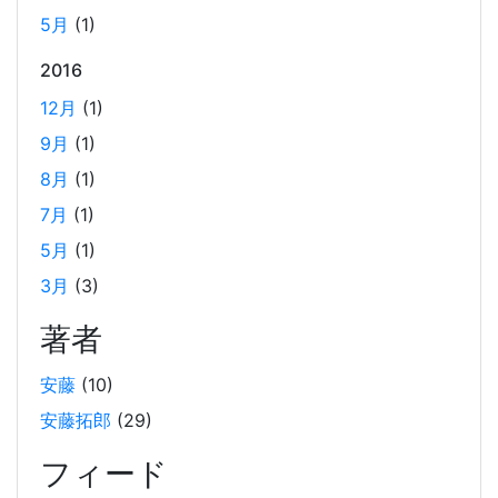
変更しました。 主に実費のコストダウンとマネジメントコ
5月
(1)
ストの低減を期待して変更しての実施となります。 実際の
2016
コスト変動のグラフと、変更しての所感を記載しました。
12月
(1)
9月
(1)
2024年末の LangChain チュートリアル
8月
(1)
2024-12-15
7月
(1)
LangChainの利用方法に関するチュートリアルです。2024
年12月の技術勉強会の内容を基に、LangChainの基本的な
5月
(1)
使い方や環境構築手順、シンプルなLLMの使用方法、APIサ
3月
(3)
ーバーの構築方法などを解説しています。また、Wikipedia
著者
から取得したデータを用いたRAGとメモリーセーバーの実
装例も紹介しています。
安藤
(10)
安藤拓郎
(29)
Weaviate をローカルDockerで起動して、手軽に
RAG するチュートリアル
フィード
2024-10-12