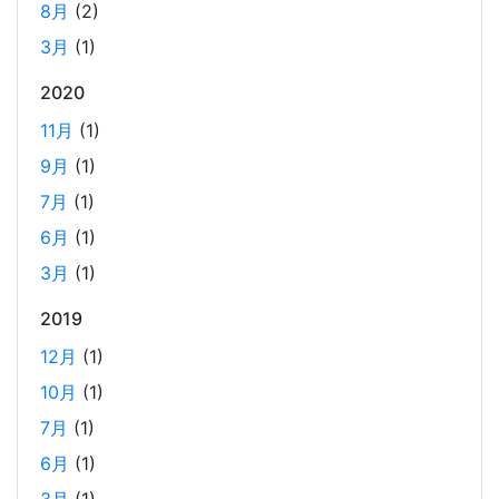
8月
(2)
議の開始前にリマインダーを設定しておくと、とても便利
3月
(1)
です。 忙しいと、いくらスケジュールを頭に入れていて
も、仕事に没頭してしまい、他の業務や会議の開始時間を
2020
過ぎてしまうことがあります。そんな経験がある方には、
11月
(1)
この機能が非常に役立つと思います。
9月
(1)
7月
(1)
Laravelを使って簡単にReactを開発できる環境を作
6月
(1)
成する
2025-03-18
3月
(1)
Laravelを使って簡単にReactの開発環境を構築する。 以前
2019
はPython（Django）＋React（TypeScript）で挫折した
12月
(1)
が、今回は得意なPHP（Laravel）をバックエンドにするこ
とで、Reactの学習に集中できる環境を整える。 また、低
10月
(1)
コストで構築し、トラブル時の原因特定を容易にすること
7月
(1)
を目的としています。
6月
(1)