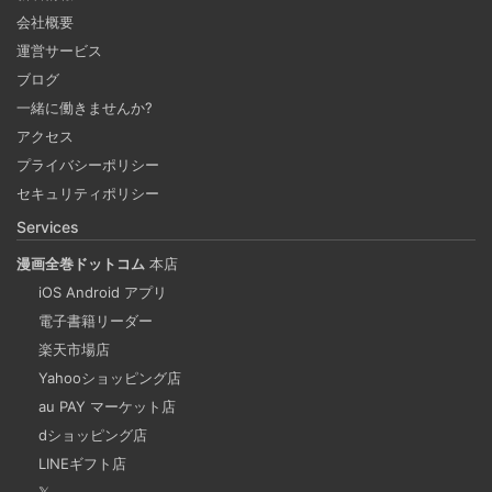
会社概要
運営サービス
Notionを本の管理に使ってみる
ブログ
2024-09-30
一緒に働きませんか?
ブラウザがあればどこでもつかえるNotion。 テンプレート
アクセス
で何でもできるNotionで購入した本、これから発売する本
プライバシーポリシー
の管理をしてみる。 Notion APIを使えば自作アプリとの連
セキュリティポリシー
携も可能に！？
Services
漫画全巻ドットコム
本店
重複コンテンツは味方ではない
iOS Android アプリ
2024-09-25
電子書籍リーダー
検索エンジンの上位にサイト情報が表示されるということ
楽天市場店
Yahooショッピング店
は多くの人に見てもらえる最高の宣伝です。SEO評価を下
au PAY マーケット店
げてしまう重複コンテンツを軽減することも重要な課題の
dショッピング店
一つだといえます。
LINEギフト店