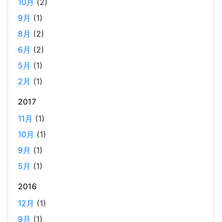
10月
(2)
2024年のTORICOの社内勉強会の内容
9月
(1)
2025-02-17
8月
(2)
TORICOでは、毎月1回のペースで開発者による技術勉強会
6月
(2)
を行っています。 2024年に開催した技術勉強会の内容を紹
5月
(1)
介します。
2月
(1)
2017
AWS OpenSearch を、マネージドクラスターから
サーバーレスに移行した時のコスト削減効果
11月
(1)
2025-01-21
10月
(1)
当社では、2024年12月に、サービスの検索エンジンを
9月
(1)
OpenSearch のマネージドクラスターからサーバーレスに
変更しました。 主に実費のコストダウンとマネジメントコ
5月
(1)
ストの低減を期待して変更しての実施となります。 実際の
2016
コスト変動のグラフと、変更しての所感を記載しました。
12月
(1)
9月
(1)