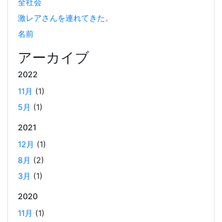
の Docker イメージをビルドする (Docker desktop
全社会
やめる)
激レアさんを連れてきた。
2025-03-24
名前
Docker Desktop を使わずに、Mac で x86 の Docker イメ
ージのビルドをする手順を書いています。Colima と
アーカイブ
Rosetta2 を使って、クロスアーキテクチャーでビルドする
2022
方法です。Lima, QEmu, nerdctl の実例も記載しています。
11月
(1)
5月
(1)
ビジネスワークに便利なSLACKのリマインド設定
2025-03-21
2021
今回は、ビジネスワークに役立つSlackのリマインダー設定
12月
(1)
についてご紹介します。 Slackでは、業務で決めたことや会
8月
(2)
議の開始前にリマインダーを設定しておくと、とても便利
3月
(1)
です。 忙しいと、いくらスケジュールを頭に入れていて
も、仕事に没頭してしまい、他の業務や会議の開始時間を
2020
過ぎてしまうことがあります。そんな経験がある方には、
11月
(1)
この機能が非常に役立つと思います。