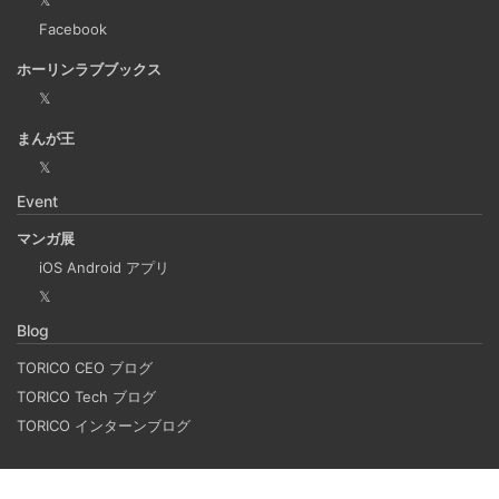
𝕏
Microsoftの法人向けプランを導入した
Facebook
2024-09-20
ホーリンラブブックス
2025年上半期は個人アカウントからMicrosoft法人アカウン
𝕏
トの個人アカウントに切り替えました。
まんが王
𝕏
Django Channels で Websocket を扱い、ホワイト
Event
ボードみたいなのを作るチュートリアル
2024-09-17
マンガ展
Django Channels の機能を使って、簡易的な複数人お絵か
iOS Android アプリ
きアプリを作るチュートリアルです。(社内勉強会カリキュ
𝕏
ラム） 他のクライアントの操作を、WebSocket を使って
Blog
送受信し、リアルタイムで複数人が描けるホワイトボード
TORICO CEO ブログ
のようなものを作ります。
TORICO Tech ブログ
TORICO インターンブログ
データベースのデータを一括処理するプログラムで
やりがちなパジネーションドリフトの失敗例と対策