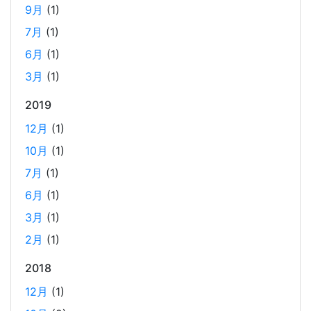
9月
(1)
7月
(1)
Laravelを使って簡単にReactを開発できる環境を作
6月
(1)
成する
2025-03-18
3月
(1)
Laravelを使って簡単にReactの開発環境を構築する。 以前
2019
はPython（Django）＋React（TypeScript）で挫折した
12月
(1)
が、今回は得意なPHP（Laravel）をバックエンドにするこ
とで、Reactの学習に集中できる環境を整える。 また、低
10月
(1)
コストで構築し、トラブル時の原因特定を容易にすること
7月
(1)
を目的としています。
6月
(1)
3月
(1)
ホーリンラブブックスのリニューアルした時の話
2月
(1)
2025-03-17
2018
弊社が運営しているECショップにBL専門サイトのホーリン
ラブブックスがあります。
12月
(1)