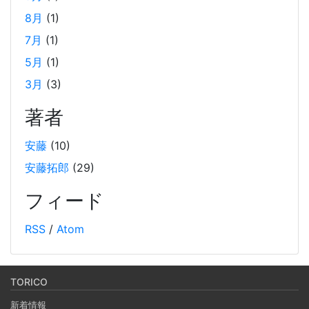
2024年末の LangChain チュートリアル
8月
(1)
2024-12-15
7月
(1)
LangChainの利用方法に関するチュートリアルです。2024
年12月の技術勉強会の内容を基に、LangChainの基本的な
5月
(1)
使い方や環境構築手順、シンプルなLLMの使用方法、APIサ
3月
(3)
ーバーの構築方法などを解説しています。また、Wikipedia
著者
から取得したデータを用いたRAGとメモリーセーバーの実
装例も紹介しています。
安藤
(10)
安藤拓郎
(29)
Weaviate をローカルDockerで起動して、手軽に
RAG するチュートリアル
フィード
2024-10-12
RSS
/
Atom
オープンソースのベクトルデータベースである Weaviate を
Docker で起動しデータを投入し、そのデータを使って
RAG (検索拡張生成) を行うチュートリアルです。(社内勉強
TORICO
会カリキュラム） 自分の PC 上で RAG のシステムを構築し
新着情報
ます。