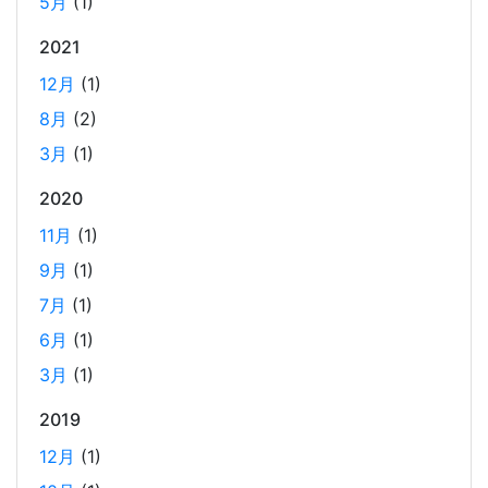
5月
(1)
ビジネスワークに便利なSLACKのリマインド設定
2025-03-21
2021
今回は、ビジネスワークに役立つSlackのリマインダー設定
12月
(1)
についてご紹介します。 Slackでは、業務で決めたことや会
8月
(2)
議の開始前にリマインダーを設定しておくと、とても便利
3月
(1)
です。 忙しいと、いくらスケジュールを頭に入れていて
も、仕事に没頭してしまい、他の業務や会議の開始時間を
2020
過ぎてしまうことがあります。そんな経験がある方には、
11月
(1)
この機能が非常に役立つと思います。
9月
(1)
7月
(1)
Laravelを使って簡単にReactを開発できる環境を作
6月
(1)
成する
2025-03-18
3月
(1)
Laravelを使って簡単にReactの開発環境を構築する。 以前
2019
はPython（Django）＋React（TypeScript）で挫折した
12月
(1)
が、今回は得意なPHP（Laravel）をバックエンドにするこ