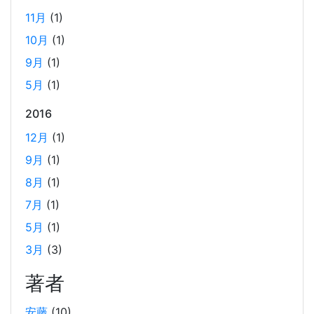
サーバーレスに移行した時のコスト削減効果
11月
(1)
2025-01-21
10月
(1)
当社では、2024年12月に、サービスの検索エンジンを
9月
(1)
OpenSearch のマネージドクラスターからサーバーレスに
変更しました。 主に実費のコストダウンとマネジメントコ
5月
(1)
ストの低減を期待して変更しての実施となります。 実際の
2016
コスト変動のグラフと、変更しての所感を記載しました。
12月
(1)
9月
(1)
2024年末の LangChain チュートリアル
8月
(1)
2024-12-15
7月
(1)
LangChainの利用方法に関するチュートリアルです。2024
年12月の技術勉強会の内容を基に、LangChainの基本的な
5月
(1)
使い方や環境構築手順、シンプルなLLMの使用方法、APIサ
3月
(3)
ーバーの構築方法などを解説しています。また、Wikipedia
著者
から取得したデータを用いたRAGとメモリーセーバーの実
装例も紹介しています。
安藤
(10)