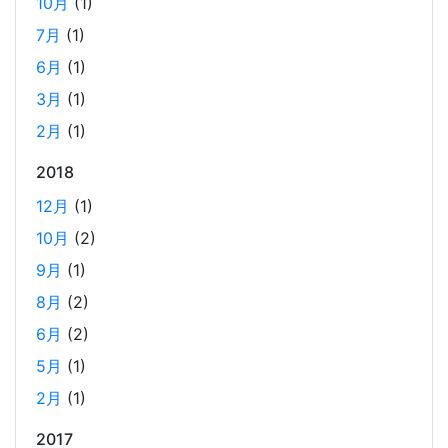
とで、Reactの学習に集中できる環境を整える。 また、低
10月
(1)
コストで構築し、トラブル時の原因特定を容易にすること
7月
(1)
を目的としています。
6月
(1)
3月
(1)
ホーリンラブブックスのリニューアルした時の話
2月
(1)
2025-03-17
2018
弊社が運営しているECショップにBL専門サイトのホーリン
ラブブックスがあります。
12月
(1)
10月
(2)
2024年のTORICOの社内勉強会の内容
9月
(1)
2025-02-17
8月
(2)
TORICOでは、毎月1回のペースで開発者による技術勉強会
6月
(2)
を行っています。 2024年に開催した技術勉強会の内容を紹
5月
(1)
介します。
2月
(1)
2017
AWS OpenSearch を、マネージドクラスターから