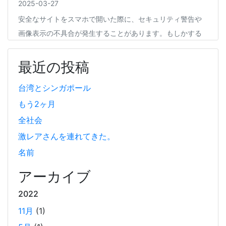
2025-03-27
安全なサイトをスマホで開いた際に、セキュリティ警告や
画像表示の不具合が発生することがあります。もしかする
と、スマホの過度なセキュリティ対策が他のアプリの動作
に影響を与えているかもしれません。今回は、セキュリテ
最近の投稿
ィ対策とその影響について簡単にご紹介します。
台湾とシンガポール
もう2ヶ月
Coima + Rosetta 2 で、Apple Silicon 上で x86_64
の Docker イメージをビルドする (Docker desktop
全社会
やめる)
激レアさんを連れてきた。
2025-03-24
名前
Docker Desktop を使わずに、Mac で x86 の Docker イメ
ージのビルドをする手順を書いています。Colima と
アーカイブ
Rosetta2 を使って、クロスアーキテクチャーでビルドする
2022
方法です。Lima, QEmu, nerdctl の実例も記載しています。
11月
(1)