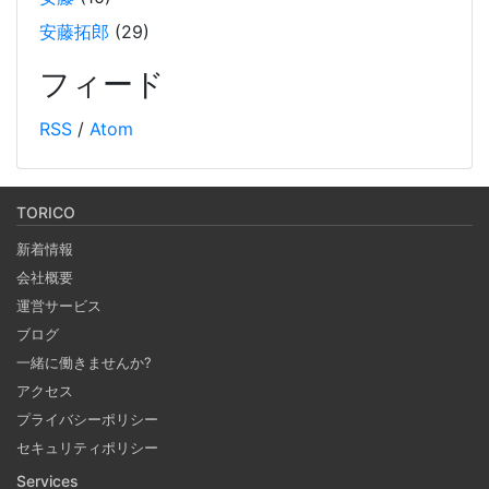
安藤拓郎
(29)
Weaviate をローカルDockerで起動して、手軽に
RAG するチュートリアル
フィード
2024-10-12
RSS
/
Atom
オープンソースのベクトルデータベースである Weaviate を
Docker で起動しデータを投入し、そのデータを使って
RAG (検索拡張生成) を行うチュートリアルです。(社内勉強
TORICO
会カリキュラム） 自分の PC 上で RAG のシステムを構築し
新着情報
ます。
会社概要
運営サービス
Notionを本の管理に使ってみる
ブログ
2024-09-30
一緒に働きませんか?
ブラウザがあればどこでもつかえるNotion。 テンプレート
アクセス
で何でもできるNotionで購入した本、これから発売する本
プライバシーポリシー
の管理をしてみる。 Notion APIを使えば自作アプリとの連
セキュリティポリシー
携も可能に！？
Services