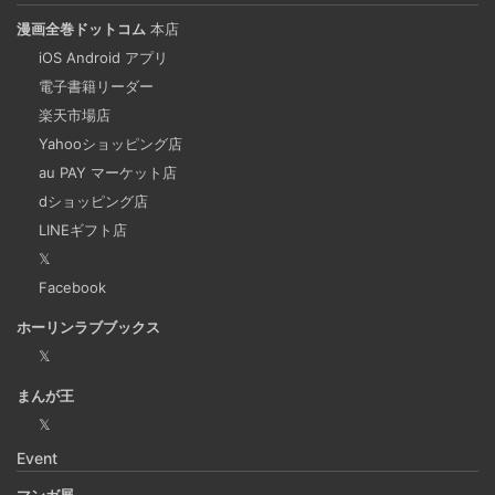
漫画全巻ドットコム
本店
重複コンテンツは味方ではない
iOS Android アプリ
2024-09-25
電子書籍リーダー
検索エンジンの上位にサイト情報が表示されるということ
楽天市場店
Yahooショッピング店
は多くの人に見てもらえる最高の宣伝です。SEO評価を下
au PAY マーケット店
げてしまう重複コンテンツを軽減することも重要な課題の
dショッピング店
一つだといえます。
LINEギフト店
𝕏
Microsoftの法人向けプランを導入した
Facebook
2024-09-20
ホーリンラブブックス
2025年上半期は個人アカウントからMicrosoft法人アカウン
𝕏
トの個人アカウントに切り替えました。
まんが王
𝕏
Django Channels で Websocket を扱い、ホワイト
Event
ボードみたいなのを作るチュートリアル
2024-09-17