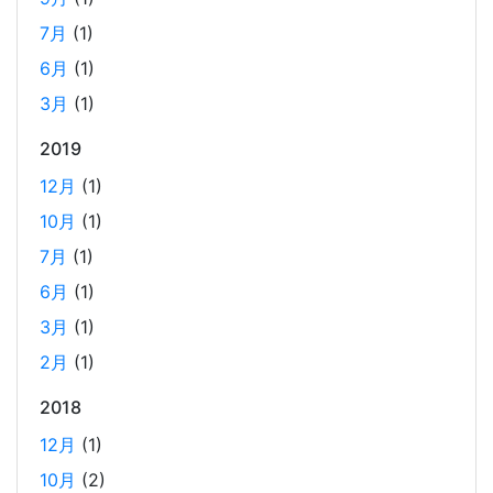
7月
(1)
Laravelを使って簡単にReactを開発できる環境を作
6月
(1)
成する
2025-03-18
3月
(1)
Laravelを使って簡単にReactの開発環境を構築する。 以前
2019
はPython（Django）＋React（TypeScript）で挫折した
12月
(1)
が、今回は得意なPHP（Laravel）をバックエンドにするこ
とで、Reactの学習に集中できる環境を整える。 また、低
10月
(1)
コストで構築し、トラブル時の原因特定を容易にすること
7月
(1)
を目的としています。
6月
(1)
3月
(1)
ホーリンラブブックスのリニューアルした時の話
2月
(1)
2025-03-17
2018
弊社が運営しているECショップにBL専門サイトのホーリン
ラブブックスがあります。
12月
(1)
10月
(2)