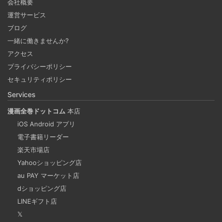
会社概要
運営サービス
Notionを本の管理に使ってみる
ブログ
2024-09-30
一緒に働きませんか?
ブラウザがあればどこでもつかえるNotion。 テンプレート
アクセス
で何でもできるNotionで購入した本、これから発売する本
プライバシーポリシー
の管理をしてみる。 Notion APIを使えば自作アプリとの連
セキュリティポリシー
携も可能に！？
Services
漫画全巻ドットコム
本店
重複コンテンツは味方ではない
iOS Android アプリ
2024-09-25
電子書籍リーダー
検索エンジンの上位にサイト情報が表示されるということ
楽天市場店
Yahooショッピング店
は多くの人に見てもらえる最高の宣伝です。SEO評価を下
au PAY マーケット店
げてしまう重複コンテンツを軽減することも重要な課題の
dショッピング店
一つだといえます。
LINEギフト店
𝕏