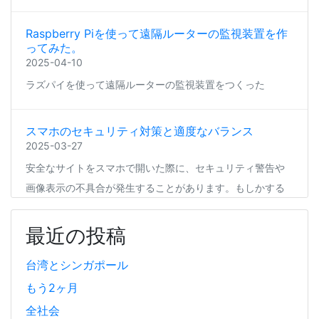
Raspberry Piを使って遠隔ルーターの監視装置を作
ってみた。
2025-04-10
ラズパイを使って遠隔ルーターの監視装置をつくった
スマホのセキュリティ対策と適度なバランス
2025-03-27
安全なサイトをスマホで開いた際に、セキュリティ警告や
画像表示の不具合が発生することがあります。もしかする
と、スマホの過度なセキュリティ対策が他のアプリの動作
に影響を与えているかもしれません。今回は、セキュリテ
最近の投稿
ィ対策とその影響について簡単にご紹介します。
台湾とシンガポール
もう2ヶ月
Coima + Rosetta 2 で、Apple Silicon 上で x86_64
の Docker イメージをビルドする (Docker desktop
全社会