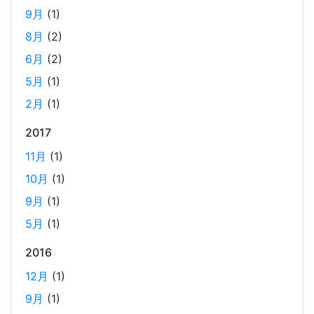
2024年のTORICOの社内勉強会の内容
9月
(1)
2025-02-17
8月
(2)
TORICOでは、毎月1回のペースで開発者による技術勉強会
6月
(2)
を行っています。 2024年に開催した技術勉強会の内容を紹
5月
(1)
介します。
2月
(1)
2017
AWS OpenSearch を、マネージドクラスターから
サーバーレスに移行した時のコスト削減効果
11月
(1)
2025-01-21
10月
(1)
当社では、2024年12月に、サービスの検索エンジンを
9月
(1)
OpenSearch のマネージドクラスターからサーバーレスに
変更しました。 主に実費のコストダウンとマネジメントコ
5月
(1)
ストの低減を期待して変更しての実施となります。 実際の
2016
コスト変動のグラフと、変更しての所感を記載しました。
12月
(1)
9月
(1)
2024年末の LangChain チュートリアル