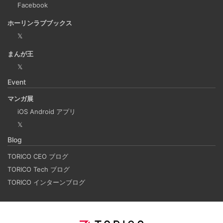
Microsoftの法人向けプランを導入した
Facebook
2024-09-20
ホーリンラブブックス
2025年上半期は個人アカウントからMicrosoft法人アカウン
𝕏
トの個人アカウントに切り替えました。
まんが王
𝕏
Django Channels で Websocket を扱い、ホワイト
Event
ボードみたいなのを作るチュートリアル
2024-09-17
マンガ展
Django Channels の機能を使って、簡易的な複数人お絵か
iOS Android アプリ
きアプリを作るチュートリアルです。(社内勉強会カリキュ
𝕏
ラム） 他のクライアントの操作を、WebSocket を使って
Blog
送受信し、リアルタイムで複数人が描けるホワイトボード
TORICO CEO ブログ
のようなものを作ります。
TORICO Tech ブログ
TORICO インターンブログ
データベースのデータを一括処理するプログラムで
やりがちなパジネーションドリフトの失敗例と対策
2024-07-20