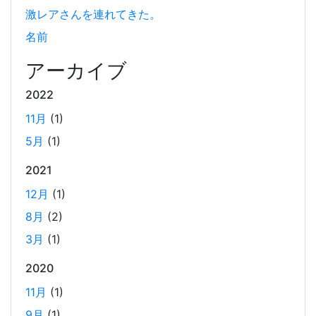
やめる)
激レアさんを連れてきた。
2025-03-24
名前
Docker Desktop を使わずに、Mac で x86 の Docker イメ
ージのビルドをする手順を書いています。Colima と
アーカイブ
Rosetta2 を使って、クロスアーキテクチャーでビルドする
2022
方法です。Lima, QEmu, nerdctl の実例も記載しています。
11月
(1)
5月
(1)
ビジネスワークに便利なSLACKのリマインド設定
2025-03-21
2021
今回は、ビジネスワークに役立つSlackのリマインダー設定
12月
(1)
についてご紹介します。 Slackでは、業務で決めたことや会
8月
(2)
議の開始前にリマインダーを設定しておくと、とても便利
3月
(1)
です。 忙しいと、いくらスケジュールを頭に入れていて
も、仕事に没頭してしまい、他の業務や会議の開始時間を
2020
過ぎてしまうことがあります。そんな経験がある方には、
11月
(1)
この機能が非常に役立つと思います。
9月
(1)