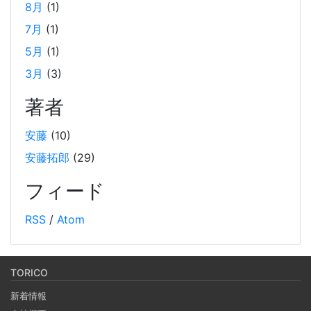
8月
(1)
2024-12-15
7月
(1)
LangChainの利用方法に関するチュートリアルです。2024
年12月の技術勉強会の内容を基に、LangChainの基本的な
5月
(1)
使い方や環境構築手順、シンプルなLLMの使用方法、APIサ
3月
(3)
ーバーの構築方法などを解説しています。また、Wikipedia
著者
から取得したデータを用いたRAGとメモリーセーバーの実
装例も紹介しています。
安藤
(10)
安藤拓郎
(29)
Weaviate をローカルDockerで起動して、手軽に
RAG するチュートリアル
フィード
2024-10-12
RSS
/
Atom
オープンソースのベクトルデータベースである Weaviate を
Docker で起動しデータを投入し、そのデータを使って
RAG (検索拡張生成) を行うチュートリアルです。(社内勉強
TORICO
会カリキュラム） 自分の PC 上で RAG のシステムを構築し
新着情報
ます。