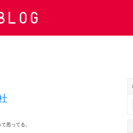
社
って思ってる。