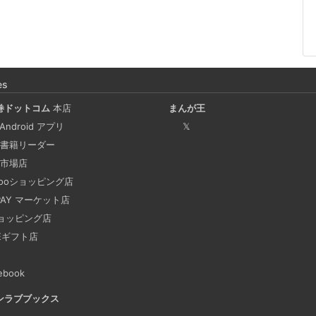
es
巻ドットコム
本店
まんが王
 Android アプリ
𝕏
書籍リーダー
市場店
hooショッピング店
 PAY マーケット店
ョッピング店
NEギフト店
ebook
ンラブブックス