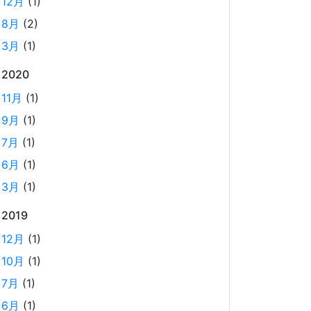
12月
(1)
QEmu, nerdctl の実例も記載しています。
8月
(2)
3月
(1)
ビジネスワークに便利なSLACKのリマイン
ド設定
2020
2025-03-21
11月
(1)
今回は、ビジネスワークに役立つSlackのリマイ
9月
(1)
ンダー設定についてご紹介します。 Slackでは、
7月
(1)
業務で決めたことや会議の開始前にリマインダー
6月
(1)
を設定しておくと、とても便利です。 忙しい
3月
(1)
と、いくらスケジュールを頭に入れていても、仕
事に没頭してしまい、他の業務や会議の開始時間
2019
を過ぎてしまうことがあります。そんな経験があ
12月
(1)
る方には、この機能が非常に役立つと思います。
10月
(1)
7月
(1)
Laravelを使って簡単にReactを開発できる
環境を作成する
6月
(1)