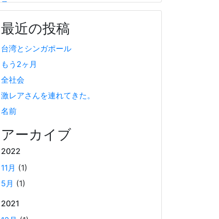
ス
2025-03-27
最近の投稿
安全なサイトをスマホで開いた際に、セキュリテ
ィ警告や画像表示の不具合が発生することがあり
台湾とシンガポール
ます。もしかすると、スマホの過度なセキュリテ
もう2ヶ月
ィ対策が他のアプリの動作に影響を与えているか
全社会
もしれません。今回は、セキュリティ対策とその
激レアさんを連れてきた。
影響について簡単にご紹介します。
名前
Coima + Rosetta 2 で、Apple Silicon 上
アーカイブ
で x86_64 の Docker イメージをビルドす
る (Docker desktop やめる)
2022
2025-03-24
11月
(1)
Docker Desktop を使わずに、Mac で x86 の
5月
(1)
Docker イメージのビルドをする手順を書いてい
ます。Colima と Rosetta2 を使って、クロスア
2021
ーキテクチャーでビルドする方法です。Lima,