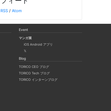
フィード
2024年末の LangChain チュートリアル
2024-12-15
RSS
/
Atom
LangChainの利用方法に関するチュートリアルで
す。2024年12月の技術勉強会の内容を基に、
Event
LangChainの基本的な使い方や環境構築手順、シ
ンプルなLLMの使用方法、APIサーバーの構築方
マンガ展
法などを解説しています。また、Wikipediaから
iOS Android アプリ
取得したデータを用いたRAGとメモリーセーバー
𝕏
の実装例も紹介しています。
Blog
TORICO CEO ブログ
TORICO Tech ブログ
Weaviate をローカルDockerで起動して、
手軽に RAG するチュートリアル
TORICO インターンブログ
2024-10-12
オープンソースのベクトルデータベースである
Weaviate を Docker で起動しデータを投入し、
そのデータを使って RAG (検索拡張生成) を行う