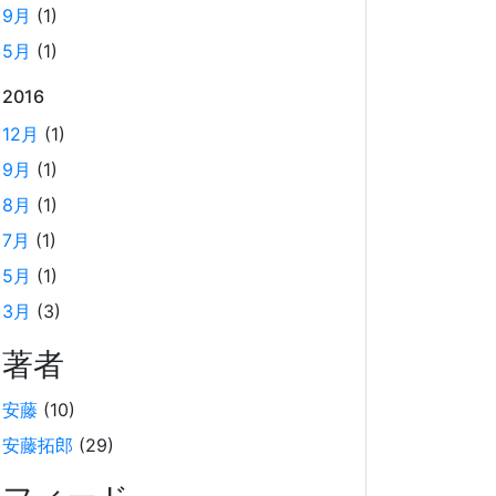
2025-02-17
9月
(1)
TORICOでは、毎月1回のペースで開発者による
5月
(1)
技術勉強会を行っています。 2024年に開催した
2016
技術勉強会の内容を紹介します。
12月
(1)
9月
(1)
AWS OpenSearch を、マネージドクラス
ターからサーバーレスに移行した時のコス
8月
(1)
ト削減効果
7月
(1)
2025-01-21
5月
(1)
当社では、2024年12月に、サービスの検索エン
3月
(3)
ジンをOpenSearch のマネージドクラスターか
らサーバーレスに変更しました。 主に実費のコ
著者
ストダウンとマネジメントコストの低減を期待し
て変更しての実施となります。 実際のコスト変
安藤
(10)
動のグラフと、変更しての所感を記載しました。
安藤拓郎
(29)