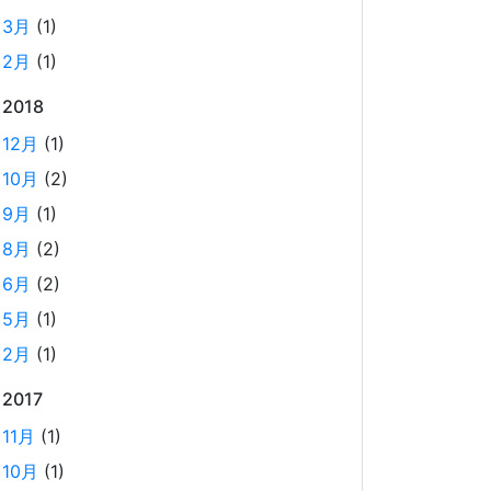
2025-03-18
3月
(1)
Laravelを使って簡単にReactの開発環境を構築
2月
(1)
する。 以前はPython（Django）＋
2018
React（TypeScript）で挫折したが、今回は得意
なPHP（Laravel）をバックエンドにすること
12月
(1)
で、Reactの学習に集中できる環境を整える。 ま
10月
(2)
た、低コストで構築し、トラブル時の原因特定を
9月
(1)
容易にすることを目的としています。
8月
(2)
6月
(2)
ホーリンラブブックスのリニューアルした
5月
(1)
時の話
2025-03-17
2月
(1)
弊社が運営しているECショップにBL専門サイト
2017
のホーリンラブブックスがあります。
11月
(1)
10月
(1)
2024年のTORICOの社内勉強会の内容