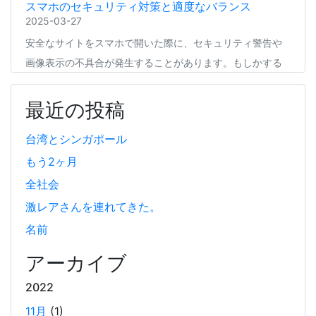
スマホのセキュリティ対策と適度なバランス
2025-03-27
安全なサイトをスマホで開いた際に、セキュリティ警告や
画像表示の不具合が発生することがあります。もしかする
と、スマホの過度なセキュリティ対策が他のアプリの動作
に影響を与えているかもしれません。今回は、セキュリテ
最近の投稿
ィ対策とその影響について簡単にご紹介します。
台湾とシンガポール
もう2ヶ月
Coima + Rosetta 2 で、Apple Silicon 上で x86_64
の Docker イメージをビルドする (Docker desktop
全社会
やめる)
激レアさんを連れてきた。
2025-03-24
名前
Docker Desktop を使わずに、Mac で x86 の Docker イメ
ージのビルドをする手順を書いています。Colima と
アーカイブ
Rosetta2 を使って、クロスアーキテクチャーでビルドする
2022
方法です。Lima, QEmu, nerdctl の実例も記載しています。
11月
(1)