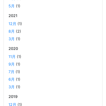
5月
(1)
ビジネスワークに便利なSLACKのリマインド設定
2025-03-21
2021
今回は、ビジネスワークに役立つSlackのリマインダー設定
12月
(1)
についてご紹介します。 Slackでは、業務で決めたことや会
8月
(2)
議の開始前にリマインダーを設定しておくと、とても便利
3月
(1)
です。 忙しいと、いくらスケジュールを頭に入れていて
も、仕事に没頭してしまい、他の業務や会議の開始時間を
2020
過ぎてしまうことがあります。そんな経験がある方には、
11月
(1)
この機能が非常に役立つと思います。
9月
(1)
7月
(1)
Laravelを使って簡単にReactを開発できる環境を作
6月
(1)
成する
2025-03-18
3月
(1)
Laravelを使って簡単にReactの開発環境を構築する。 以前
2019
はPython（Django）＋React（TypeScript）で挫折した
12月
(1)
が、今回は得意なPHP（Laravel）をバックエンドにするこ