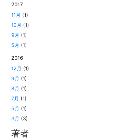
2017
AWS OpenSearch を、マネージドクラスターから
サーバーレスに移行した時のコスト削減効果
11月
(1)
2025-01-21
10月
(1)
当社では、2024年12月に、サービスの検索エンジンを
9月
(1)
OpenSearch のマネージドクラスターからサーバーレスに
変更しました。 主に実費のコストダウンとマネジメントコ
5月
(1)
ストの低減を期待して変更しての実施となります。 実際の
2016
コスト変動のグラフと、変更しての所感を記載しました。
12月
(1)
9月
(1)
2024年末の LangChain チュートリアル
8月
(1)
2024-12-15
7月
(1)
LangChainの利用方法に関するチュートリアルです。2024
年12月の技術勉強会の内容を基に、LangChainの基本的な
5月
(1)
使い方や環境構築手順、シンプルなLLMの使用方法、APIサ
3月
(3)
ーバーの構築方法などを解説しています。また、Wikipedia
著者
から取得したデータを用いたRAGとメモリーセーバーの実