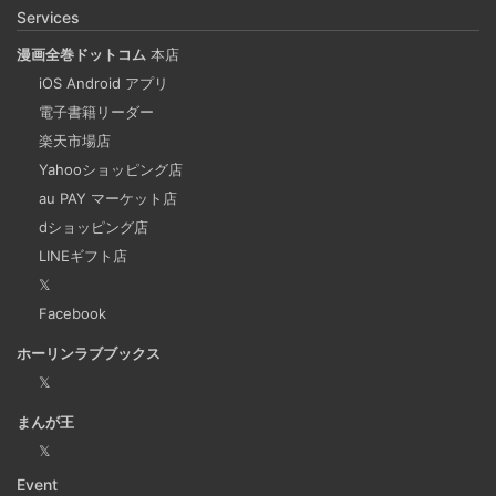
携も可能に！？
Services
漫画全巻ドットコム
本店
重複コンテンツは味方ではない
iOS Android アプリ
2024-09-25
電子書籍リーダー
検索エンジンの上位にサイト情報が表示されるということ
楽天市場店
Yahooショッピング店
は多くの人に見てもらえる最高の宣伝です。SEO評価を下
au PAY マーケット店
げてしまう重複コンテンツを軽減することも重要な課題の
dショッピング店
一つだといえます。
LINEギフト店
𝕏
Microsoftの法人向けプランを導入した
Facebook
2024-09-20
ホーリンラブブックス
2025年上半期は個人アカウントからMicrosoft法人アカウン
𝕏
トの個人アカウントに切り替えました。
まんが王
𝕏
Django Channels で Websocket を扱い、ホワイト
Event
ボードみたいなのを作るチュートリアル