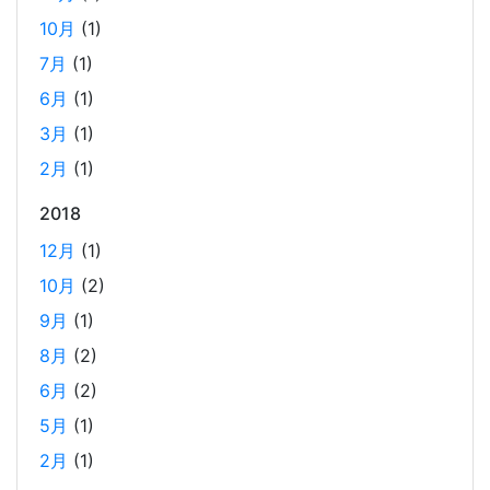
とで、Reactの学習に集中できる環境を整える。 また、低
10月
(1)
コストで構築し、トラブル時の原因特定を容易にすること
7月
(1)
を目的としています。
6月
(1)
3月
(1)
ホーリンラブブックスのリニューアルした時の話
2月
(1)
2025-03-17
2018
弊社が運営しているECショップにBL専門サイトのホーリン
ラブブックスがあります。
12月
(1)
10月
(2)
2024年のTORICOの社内勉強会の内容
9月
(1)
2025-02-17
8月
(2)
TORICOでは、毎月1回のペースで開発者による技術勉強会
6月
(2)
を行っています。 2024年に開催した技術勉強会の内容を紹
5月
(1)
介します。
2月
(1)