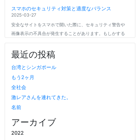
スマホのセキュリティ対策と適度なバランス
2025-03-27
安全なサイトをスマホで開いた際に、セキュリティ警告や
画像表示の不具合が発生することがあります。もしかする
と、スマホの過度なセキュリティ対策が他のアプリの動作
に影響を与えているかもしれません。今回は、セキュリテ
最近の投稿
ィ対策とその影響について簡単にご紹介します。
台湾とシンガポール
もう2ヶ月
Coima + Rosetta 2 で、Apple Silicon 上で x86_64
の Docker イメージをビルドする (Docker desktop
全社会
やめる)
激レアさんを連れてきた。
2025-03-24
名前
Docker Desktop を使わずに、Mac で x86 の Docker イメ
ージのビルドをする手順を書いています。Colima と
アーカイブ
Rosetta2 を使って、クロスアーキテクチャーでビルドする
2022
方法です。Lima, QEmu, nerdctl の実例も記載しています。