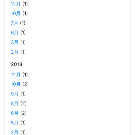
12月
(1)
が、今回は得意なPHP（Laravel）をバックエンドにするこ
とで、Reactの学習に集中できる環境を整える。 また、低
10月
(1)
コストで構築し、トラブル時の原因特定を容易にすること
7月
(1)
を目的としています。
6月
(1)
3月
(1)
ホーリンラブブックスのリニューアルした時の話
2月
(1)
2025-03-17
2018
弊社が運営しているECショップにBL専門サイトのホーリン
ラブブックスがあります。
12月
(1)
10月
(2)
2024年のTORICOの社内勉強会の内容
9月
(1)
2025-02-17
8月
(2)
TORICOでは、毎月1回のペースで開発者による技術勉強会
6月
(2)
を行っています。 2024年に開催した技術勉強会の内容を紹
5月
(1)
介します。
2月
(1)