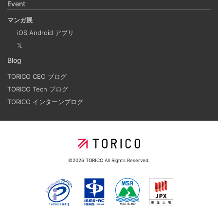
Event
ボードみたいなのを作るチュートリアル
2024-09-17
マンガ展
Django Channels の機能を使って、簡易的な複数人お絵か
iOS Android アプリ
きアプリを作るチュートリアルです。(社内勉強会カリキュ
𝕏
ラム） 他のクライアントの操作を、WebSocket を使って
Blog
送受信し、リアルタイムで複数人が描けるホワイトボード
TORICO CEO ブログ
のようなものを作ります。
TORICO Tech ブログ
TORICO インターンブログ
データベースのデータを一括処理するプログラムで
やりがちなパジネーションドリフトの失敗例と対策
2024-07-20
データベースから特定の条件に合致したレコードを抽出
©2026
TORICO
All Rights Reserved.
し、更新するバッチ処理の中で、LIMIT OFFSET を使って
1000件程度づつループする時、処理内容によっては全件走
査されずに漏れが発生する場合があります。その内容の説
明と解決方法を書いています。