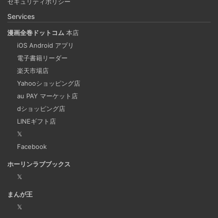
セキュリティポリシー
携も可能に！？
Services
漫画全巻ドットコム
本店
重複コンテンツは味方ではない
iOS Android アプリ
2024-09-25
電子書籍リーダー
検索エンジンの上位にサイト情報が表示されるということ
楽天市場店
Yahooショッピング店
は多くの人に見てもらえる最高の宣伝です。SEO評価を下
au PAY マーケット店
げてしまう重複コンテンツを軽減することも重要な課題の
dショッピング店
一つだといえます。
LINEギフト店
𝕏
Microsoftの法人向けプランを導入した
Facebook
2024-09-20
ホーリンラブブックス
2025年上半期は個人アカウントからMicrosoft法人アカウン
𝕏
トの個人アカウントに切り替えました。
まんが王
𝕏
Django Channels で Websocket を扱い、ホワイト