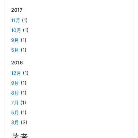
2017
AWS OpenSearch を、マネージドクラスターから
サーバーレスに移行した時のコスト削減効果
11月
(1)
2025-01-21
10月
(1)
当社では、2024年12月に、サービスの検索エンジンを
9月
(1)
OpenSearch のマネージドクラスターからサーバーレスに
変更しました。 主に実費のコストダウンとマネジメントコ
5月
(1)
ストの低減を期待して変更しての実施となります。 実際の
2016
コスト変動のグラフと、変更しての所感を記載しました。
12月
(1)
9月
(1)
2024年末の LangChain チュートリアル
8月
(1)
2024-12-15
7月
(1)
LangChainの利用方法に関するチュートリアルです。2024
年12月の技術勉強会の内容を基に、LangChainの基本的な
5月
(1)
使い方や環境構築手順、シンプルなLLMの使用方法、APIサ
3月
(3)
ーバーの構築方法などを解説しています。また、Wikipedia
著者
から取得したデータを用いたRAGとメモリーセーバーの実