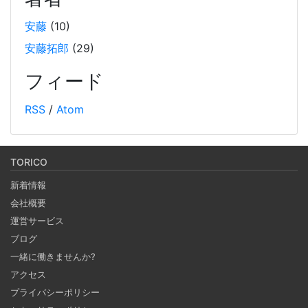
装例も紹介しています。
安藤
(10)
安藤拓郎
(29)
Weaviate をローカルDockerで起動して、手軽に
RAG するチュートリアル
フィード
2024-10-12
RSS
/
Atom
オープンソースのベクトルデータベースである Weaviate を
Docker で起動しデータを投入し、そのデータを使って
RAG (検索拡張生成) を行うチュートリアルです。(社内勉強
TORICO
会カリキュラム） 自分の PC 上で RAG のシステムを構築し
新着情報
ます。
会社概要
運営サービス
Notionを本の管理に使ってみる
ブログ
2024-09-30
一緒に働きませんか?
ブラウザがあればどこでもつかえるNotion。 テンプレート
アクセス
で何でもできるNotionで購入した本、これから発売する本
プライバシーポリシー
の管理をしてみる。 Notion APIを使えば自作アプリとの連