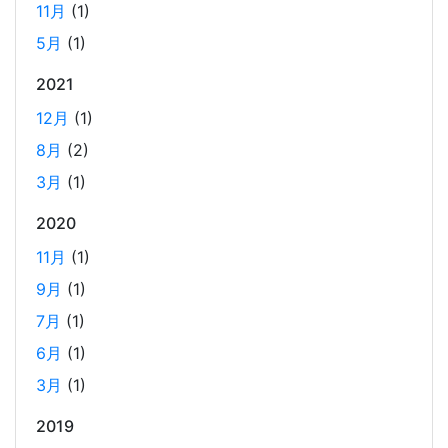
11月
(1)
5月
(1)
ビジネスワークに便利なSLACKのリマインド設定
2025-03-21
2021
今回は、ビジネスワークに役立つSlackのリマインダー設定
12月
(1)
についてご紹介します。 Slackでは、業務で決めたことや会
8月
(2)
議の開始前にリマインダーを設定しておくと、とても便利
3月
(1)
です。 忙しいと、いくらスケジュールを頭に入れていて
も、仕事に没頭してしまい、他の業務や会議の開始時間を
2020
過ぎてしまうことがあります。そんな経験がある方には、
11月
(1)
この機能が非常に役立つと思います。
9月
(1)
7月
(1)
Laravelを使って簡単にReactを開発できる環境を作
6月
(1)
成する
2025-03-18
3月
(1)
Laravelを使って簡単にReactの開発環境を構築する。 以前
2019
はPython（Django）＋React（TypeScript）で挫折した