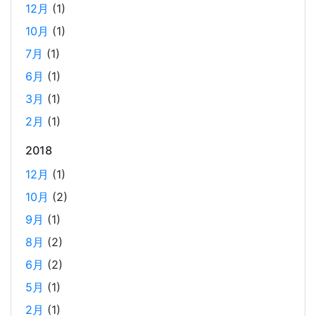
12月
(1)
が、今回は得意なPHP（Laravel）をバックエンドにするこ
とで、Reactの学習に集中できる環境を整える。 また、低
10月
(1)
コストで構築し、トラブル時の原因特定を容易にすること
7月
(1)
を目的としています。
6月
(1)
3月
(1)
ホーリンラブブックスのリニューアルした時の話
2月
(1)
2025-03-17
2018
弊社が運営しているECショップにBL専門サイトのホーリン
ラブブックスがあります。
12月
(1)
10月
(2)
2024年のTORICOの社内勉強会の内容
9月
(1)
2025-02-17
8月
(2)
TORICOでは、毎月1回のペースで開発者による技術勉強会
6月
(2)
を行っています。 2024年に開催した技術勉強会の内容を紹
5月
(1)
介します。
2月
(1)