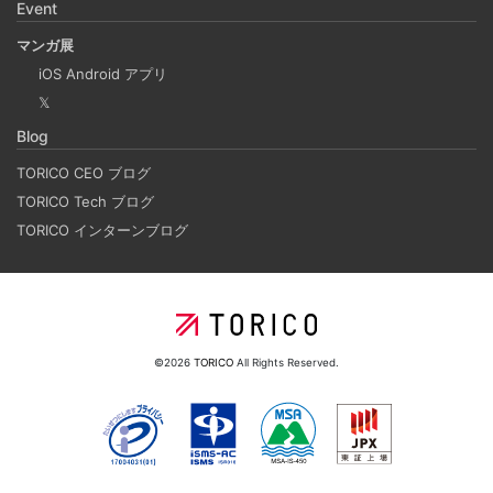
Event
ボードみたいなのを作るチュートリアル
2024-09-17
マンガ展
Django Channels の機能を使って、簡易的な複数人お絵か
iOS Android アプリ
きアプリを作るチュートリアルです。(社内勉強会カリキュ
𝕏
ラム） 他のクライアントの操作を、WebSocket を使って
Blog
送受信し、リアルタイムで複数人が描けるホワイトボード
TORICO CEO ブログ
のようなものを作ります。
TORICO Tech ブログ
TORICO インターンブログ
データベースのデータを一括処理するプログラムで
やりがちなパジネーションドリフトの失敗例と対策
2024-07-20
データベースから特定の条件に合致したレコードを抽出
©2026
TORICO
All Rights Reserved.
し、更新するバッチ処理の中で、LIMIT OFFSET を使って
1000件程度づつループする時、処理内容によっては全件走
査されずに漏れが発生する場合があります。その内容の説
明と解決方法を書いています。