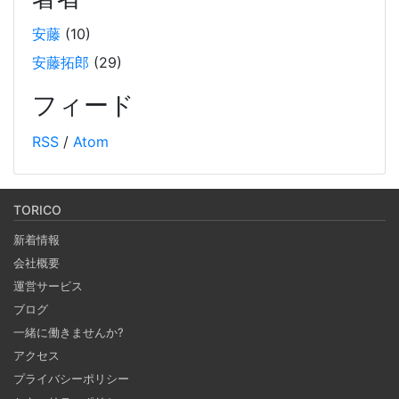
装例も紹介しています。
安藤
(10)
安藤拓郎
(29)
Weaviate をローカルDockerで起動して、手軽に
RAG するチュートリアル
フィード
2024-10-12
RSS
/
Atom
オープンソースのベクトルデータベースである Weaviate を
Docker で起動しデータを投入し、そのデータを使って
RAG (検索拡張生成) を行うチュートリアルです。(社内勉強
TORICO
会カリキュラム） 自分の PC 上で RAG のシステムを構築し
新着情報
ます。
会社概要
運営サービス
Notionを本の管理に使ってみる
ブログ
2024-09-30
一緒に働きませんか?
ブラウザがあればどこでもつかえるNotion。 テンプレート
アクセス
で何でもできるNotionで購入した本、これから発売する本
プライバシーポリシー
の管理をしてみる。 Notion APIを使えば自作アプリとの連