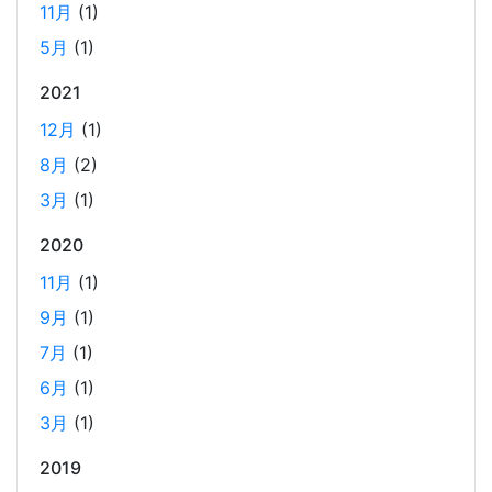
11月
(1)
5月
(1)
ビジネスワークに便利なSLACKのリマインド設定
2025-03-21
2021
今回は、ビジネスワークに役立つSlackのリマインダー設定
12月
(1)
についてご紹介します。 Slackでは、業務で決めたことや会
8月
(2)
議の開始前にリマインダーを設定しておくと、とても便利
3月
(1)
です。 忙しいと、いくらスケジュールを頭に入れていて
も、仕事に没頭してしまい、他の業務や会議の開始時間を
2020
過ぎてしまうことがあります。そんな経験がある方には、
11月
(1)
この機能が非常に役立つと思います。
9月
(1)
7月
(1)
Laravelを使って簡単にReactを開発できる環境を作
6月
(1)
成する
2025-03-18
3月
(1)
Laravelを使って簡単にReactの開発環境を構築する。 以前
2019
はPython（Django）＋React（TypeScript）で挫折した