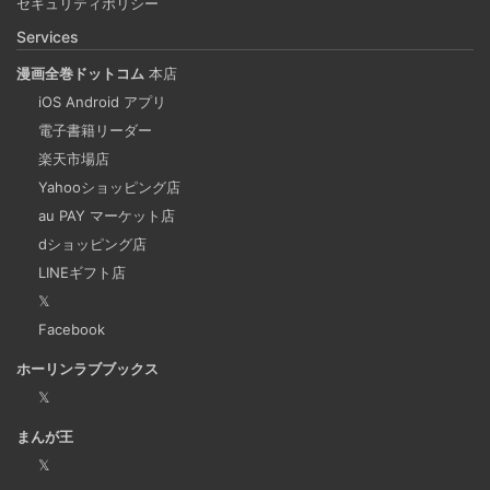
セキュリティポリシー
携も可能に！？
Services
漫画全巻ドットコム
本店
重複コンテンツは味方ではない
iOS Android アプリ
2024-09-25
電子書籍リーダー
検索エンジンの上位にサイト情報が表示されるということ
楽天市場店
Yahooショッピング店
は多くの人に見てもらえる最高の宣伝です。SEO評価を下
au PAY マーケット店
げてしまう重複コンテンツを軽減することも重要な課題の
dショッピング店
一つだといえます。
LINEギフト店
𝕏
Microsoftの法人向けプランを導入した
Facebook
2024-09-20
ホーリンラブブックス
2025年上半期は個人アカウントからMicrosoft法人アカウン
𝕏
トの個人アカウントに切り替えました。
まんが王
𝕏
Django Channels で Websocket を扱い、ホワイト