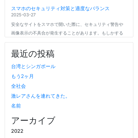
スマホのセキュリティ対策と適度なバランス
2025-03-27
安全なサイトをスマホで開いた際に、セキュリティ警告や
画像表示の不具合が発生することがあります。もしかする
と、スマホの過度なセキュリティ対策が他のアプリの動作
に影響を与えているかもしれません。今回は、セキュリテ
最近の投稿
ィ対策とその影響について簡単にご紹介します。
台湾とシンガポール
もう2ヶ月
Coima + Rosetta 2 で、Apple Silicon 上で x86_64
の Docker イメージをビルドする (Docker desktop
全社会
やめる)
激レアさんを連れてきた。
2025-03-24
名前
Docker Desktop を使わずに、Mac で x86 の Docker イメ
ージのビルドをする手順を書いています。Colima と
アーカイブ
Rosetta2 を使って、クロスアーキテクチャーでビルドする
2022
方法です。Lima, QEmu, nerdctl の実例も記載しています。