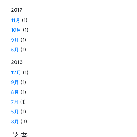
2017
AWS OpenSearch を、マネージドクラスターから
サーバーレスに移行した時のコスト削減効果
11月
(1)
2025-01-21
10月
(1)
当社では、2024年12月に、サービスの検索エンジンを
9月
(1)
OpenSearch のマネージドクラスターからサーバーレスに
変更しました。 主に実費のコストダウンとマネジメントコ
5月
(1)
ストの低減を期待して変更しての実施となります。 実際の
2016
コスト変動のグラフと、変更しての所感を記載しました。
12月
(1)
9月
(1)
2024年末の LangChain チュートリアル
8月
(1)
2024-12-15
7月
(1)
LangChainの利用方法に関するチュートリアルです。2024
年12月の技術勉強会の内容を基に、LangChainの基本的な
5月
(1)
使い方や環境構築手順、シンプルなLLMの使用方法、APIサ
3月
(3)
ーバーの構築方法などを解説しています。また、Wikipedia
著者
から取得したデータを用いたRAGとメモリーセーバーの実