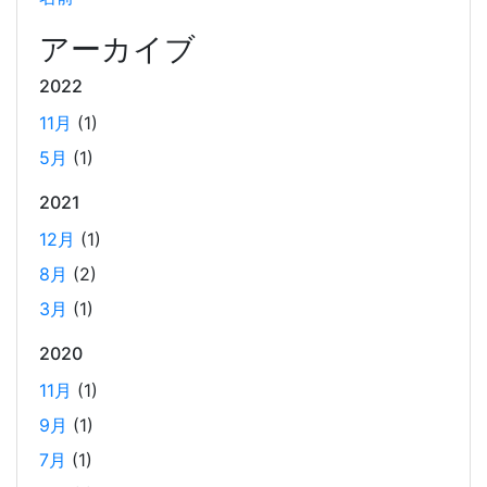
Docker Desktop を使わずに、Mac で x86 の Docker イメ
ージのビルドをする手順を書いています。Colima と
アーカイブ
Rosetta2 を使って、クロスアーキテクチャーでビルドする
2022
方法です。Lima, QEmu, nerdctl の実例も記載しています。
11月
(1)
5月
(1)
ビジネスワークに便利なSLACKのリマインド設定
2025-03-21
2021
今回は、ビジネスワークに役立つSlackのリマインダー設定
12月
(1)
についてご紹介します。 Slackでは、業務で決めたことや会
8月
(2)
議の開始前にリマインダーを設定しておくと、とても便利
3月
(1)
です。 忙しいと、いくらスケジュールを頭に入れていて
も、仕事に没頭してしまい、他の業務や会議の開始時間を
2020
過ぎてしまうことがあります。そんな経験がある方には、
11月
(1)
この機能が非常に役立つと思います。
9月
(1)
7月
(1)
Laravelを使って簡単にReactを開発できる環境を作