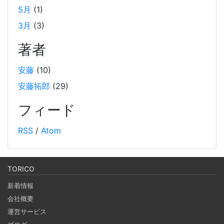
年12月の技術勉強会の内容を基に、LangChainの基本的な
5月
(1)
使い方や環境構築手順、シンプルなLLMの使用方法、APIサ
3月
(3)
ーバーの構築方法などを解説しています。また、Wikipedia
著者
から取得したデータを用いたRAGとメモリーセーバーの実
装例も紹介しています。
安藤
(10)
安藤拓郎
(29)
Weaviate をローカルDockerで起動して、手軽に
RAG するチュートリアル
フィード
2024-10-12
RSS
/
Atom
オープンソースのベクトルデータベースである Weaviate を
Docker で起動しデータを投入し、そのデータを使って
RAG (検索拡張生成) を行うチュートリアルです。(社内勉強
TORICO
会カリキュラム） 自分の PC 上で RAG のシステムを構築し
新着情報
ます。
会社概要
運営サービス
Notionを本の管理に使ってみる