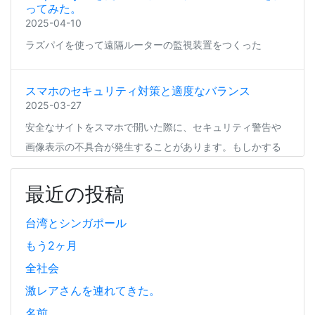
ってみた。
2025-04-10
ラズパイを使って遠隔ルーターの監視装置をつくった
スマホのセキュリティ対策と適度なバランス
2025-03-27
安全なサイトをスマホで開いた際に、セキュリティ警告や
画像表示の不具合が発生することがあります。もしかする
と、スマホの過度なセキュリティ対策が他のアプリの動作
に影響を与えているかもしれません。今回は、セキュリテ
最近の投稿
ィ対策とその影響について簡単にご紹介します。
台湾とシンガポール
もう2ヶ月
Coima + Rosetta 2 で、Apple Silicon 上で x86_64
の Docker イメージをビルドする (Docker desktop
全社会
やめる)
激レアさんを連れてきた。
2025-03-24
名前