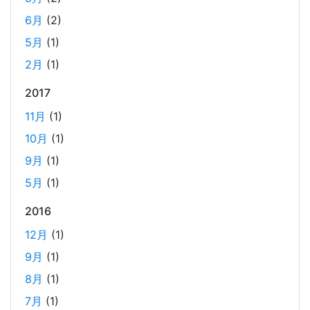
TORICOでは、毎月1回のペースで開発者による技術勉強会
6月
(2)
を行っています。 2024年に開催した技術勉強会の内容を紹
5月
(1)
介します。
2月
(1)
2017
AWS OpenSearch を、マネージドクラスターから
サーバーレスに移行した時のコスト削減効果
11月
(1)
2025-01-21
10月
(1)
当社では、2024年12月に、サービスの検索エンジンを
9月
(1)
OpenSearch のマネージドクラスターからサーバーレスに
変更しました。 主に実費のコストダウンとマネジメントコ
5月
(1)
ストの低減を期待して変更しての実施となります。 実際の
2016
コスト変動のグラフと、変更しての所感を記載しました。
12月
(1)
9月
(1)
2024年末の LangChain チュートリアル
8月
(1)
2024-12-15
7月
(1)
LangChainの利用方法に関するチュートリアルです。2024