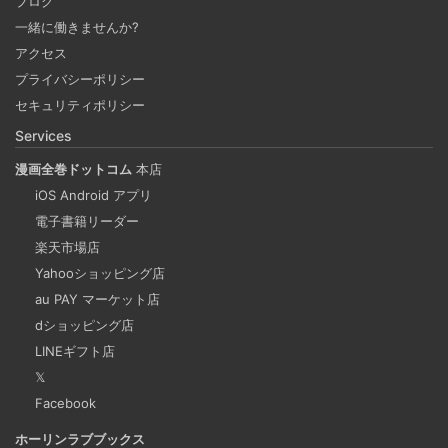
ブログ
2024-09-30
一緒に働きませんか?
ブラウザがあればどこでもつかえるNotion。 テンプレート
アクセス
で何でもできるNotionで購入した本、これから発売する本
プライバシーポリシー
の管理をしてみる。 Notion APIを使えば自作アプリとの連
セキュリティポリシー
携も可能に！？
Services
漫画全巻ドットコム
本店
重複コンテンツは味方ではない
iOS Android アプリ
2024-09-25
電子書籍リーダー
検索エンジンの上位にサイト情報が表示されるということ
楽天市場店
Yahooショッピング店
は多くの人に見てもらえる最高の宣伝です。SEO評価を下
au PAY マーケット店
げてしまう重複コンテンツを軽減することも重要な課題の
dショッピング店
一つだといえます。
LINEギフト店
𝕏
Microsoftの法人向けプランを導入した
Facebook
2024-09-20
ホーリンラブブックス
2025年上半期は個人アカウントからMicrosoft法人アカウン