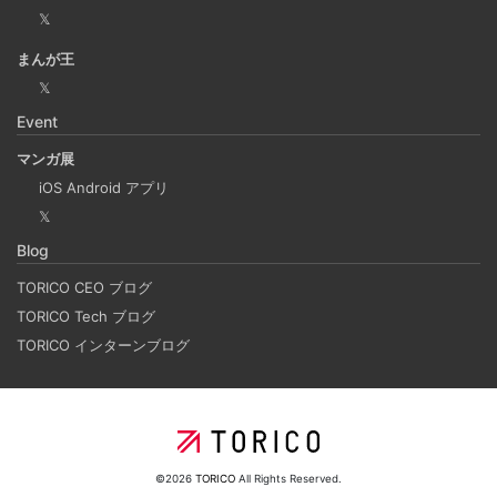
𝕏
トの個人アカウントに切り替えました。
まんが王
𝕏
Django Channels で Websocket を扱い、ホワイト
Event
ボードみたいなのを作るチュートリアル
2024-09-17
マンガ展
Django Channels の機能を使って、簡易的な複数人お絵か
iOS Android アプリ
きアプリを作るチュートリアルです。(社内勉強会カリキュ
𝕏
ラム） 他のクライアントの操作を、WebSocket を使って
Blog
送受信し、リアルタイムで複数人が描けるホワイトボード
TORICO CEO ブログ
のようなものを作ります。
TORICO Tech ブログ
TORICO インターンブログ
データベースのデータを一括処理するプログラムで
やりがちなパジネーションドリフトの失敗例と対策
2024-07-20
データベースから特定の条件に合致したレコードを抽出
©2026
TORICO
All Rights Reserved.
し、更新するバッチ処理の中で、LIMIT OFFSET を使って