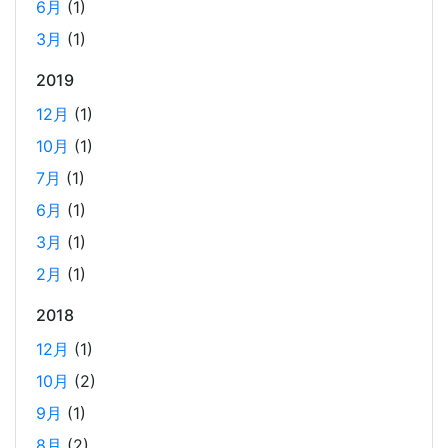
6月
(1)
成する
2025-03-18
3月
(1)
Laravelを使って簡単にReactの開発環境を構築する。 以前
2019
はPython（Django）＋React（TypeScript）で挫折した
12月
(1)
が、今回は得意なPHP（Laravel）をバックエンドにするこ
とで、Reactの学習に集中できる環境を整える。 また、低
10月
(1)
コストで構築し、トラブル時の原因特定を容易にすること
7月
(1)
を目的としています。
6月
(1)
3月
(1)
ホーリンラブブックスのリニューアルした時の話
2月
(1)
2025-03-17
2018
弊社が運営しているECショップにBL専門サイトのホーリン
ラブブックスがあります。
12月
(1)
10月
(2)
2024年のTORICOの社内勉強会の内容
9月
(1)
2025-02-17
8月
(2)